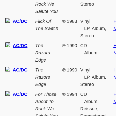
Rock We
Stereo
Salute You
AC/DC
Flick Of
℗
1983
Vinyl
H
The Switch
LP, Album,
M
Stereo
AC/DC
The
℗
1990
CD
H
Razors
Album
M
Edge
AC/DC
The
℗
1990
Vinyl
H
Razors
LP, Album,
M
Edge
Stereo
AC/DC
For Those
℗
1994
CD
H
About To
Album,
M
Rock We
Reissue,