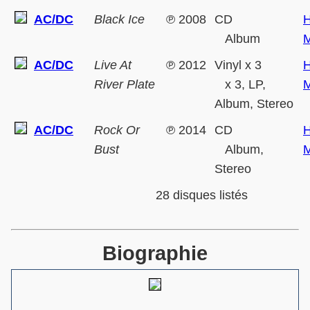
AC/DC
Black Ice
℗
2008
CD
H
Album
M
AC/DC
Live At
℗
2012
Vinyl x 3
H
River Plate
x 3, LP,
M
Album, Stereo
AC/DC
Rock Or
℗
2014
CD
H
Bust
Album,
M
Stereo
28 disques listés
Biographie