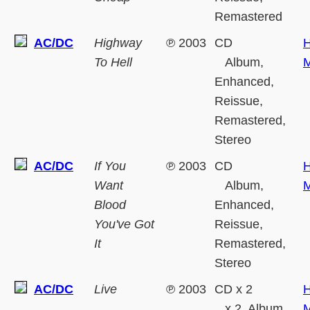
Remastered
AC/DC
Highway
℗
2003
CD
H
To Hell
Album,
M
Enhanced,
Reissue,
Remastered,
Stereo
AC/DC
If You
℗
2003
CD
H
Want
Album,
M
Blood
Enhanced,
You've Got
Reissue,
It
Remastered,
Stereo
AC/DC
Live
℗
2003
CD x 2
H
x 2, Album,
M