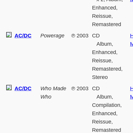
Enhanced,
Reissue,
Remastered
AC/DC
Powerage
℗
2003
CD
H
Album,
M
Enhanced,
Reissue,
Remastered,
Stereo
AC/DC
Who Made
℗
2003
CD
H
Who
Album,
M
Compilation,
Enhanced,
Reissue,
Remastered