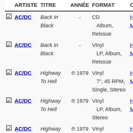
ARTISTE
TITRE
ANNÉE
FORMAT
AC/DC
Back In
-
CD
H
Black
Album,
M
Reissue
AC/DC
Back In
-
Vinyl
H
Black
LP, Album,
M
Reissue
AC/DC
Highway
℗
1979
Vinyl
H
To Hell
7", 45 RPM,
M
Single, Stereo
AC/DC
Highway
℗
1979
Vinyl
H
To Hell
LP, Album,
M
Stereo
AC/DC
Highway
℗
1979
Vinyl
H