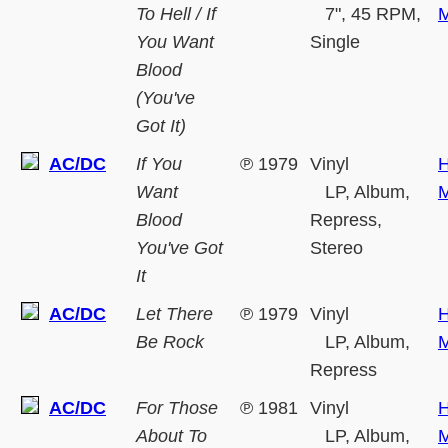
To Hell / If
7", 45 RPM,
M
You Want
Single
Blood
(You've
Got It)
AC/DC
If You
℗
1979
Vinyl
H
Want
LP, Album,
M
Blood
Repress,
You've Got
Stereo
It
AC/DC
Let There
℗
1979
Vinyl
H
Be Rock
LP, Album,
M
Repress
AC/DC
For Those
℗
1981
Vinyl
H
About To
LP, Album,
M