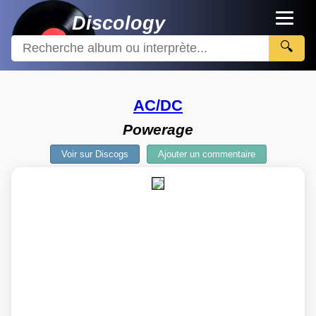
Discology
🔍
AC/DC
Powerage