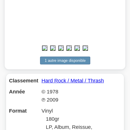
1 autre image disponible
Classement
Hard Rock / Metal / Thrash
Année
©
1978
℗
2009
Format
Vinyl
180gr
LP, Album, Reissue,