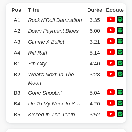
Pos.
Titre
Durée
Écoute
A1
Rock'N'Roll Damnation
3:35
A2
Down Payment Blues
6:00
A3
Gimme A Bullet
3:21
A4
Riff Raff
5:14
B1
Sin City
4:40
B2
What's Next To The
3:28
Moon
B3
Gone Shootin'
5:04
B4
Up To My Neck In You
4:20
B5
Kicked In The Teeth
3:52