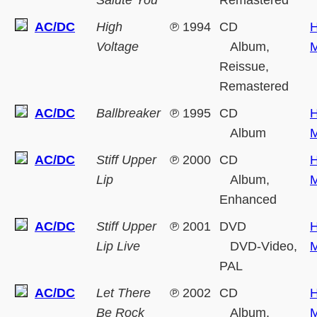
Salute You
Remastered
AC/DC
High
℗
1994
CD
H
Voltage
Album,
M
Reissue,
Remastered
AC/DC
Ballbreaker
℗
1995
CD
H
Album
M
AC/DC
Stiff Upper
℗
2000
CD
H
Lip
Album,
M
Enhanced
AC/DC
Stiff Upper
℗
2001
DVD
H
Lip Live
DVD-Video,
M
PAL
AC/DC
Let There
℗
2002
CD
H
Be Rock
Album,
M