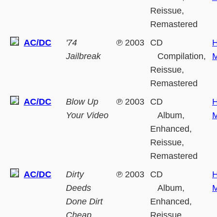
Reissue,
Remastered
AC/DC
'74
℗
2003
CD
H
Jailbreak
Compilation,
M
Reissue,
Remastered
AC/DC
Blow Up
℗
2003
CD
H
Your Video
Album,
M
Enhanced,
Reissue,
Remastered
AC/DC
Dirty
℗
2003
CD
H
Deeds
Album,
M
Done Dirt
Enhanced,
Cheap
Reissue,